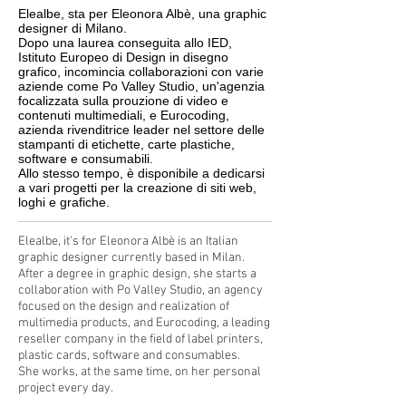
Elealbe, sta per Eleonora Albè, una graphic
designer di Milano.
Dopo una laurea conseguita allo IED,
Istituto Europeo di Design in disegno
grafico, incomincia collaborazioni con varie
aziende come Po Valley Studio, un'agenzia
focalizzata sulla prouzione di video e
contenuti multimediali, e Eurocoding,
azienda rivenditrice leader nel settore delle
stampanti di etichette, carte plastiche,
software e consumabili.
Allo stesso tempo, è disponibile a dedicarsi
a vari progetti per la creazione di siti web,
loghi e grafiche.
Elealbe, it's for Eleonora Albè is an Italian
graphic designer currently based in Milan.
After a degree in graphic design, she starts a
collaboration with Po Valley Studio, an agency
focused on the design and realization of
multimedia products,
and Eurocoding, a leading
reseller company in the field of label printers,
plastic cards, software and consumables.
She works, at the same time, on her personal
project every day.